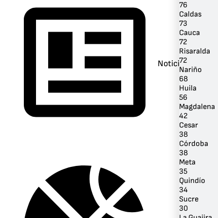
76
Caldas
73
Cauca
72
Risaralda
72
Noticias
Nariño
68
Huila
56
Magdalena
42
Cesar
38
Córdoba
38
Meta
35
Quindío
34
Sucre
30
La Guajira