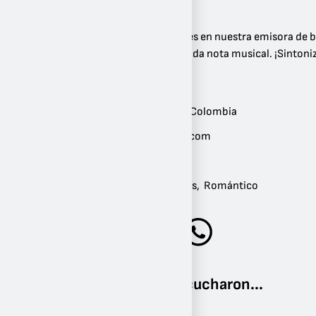
Revive los éxitos atemporales en nuestra emisora de bal
Disfruta de la nostalgia en cada nota musical. ¡Sintoni
Ubicación:
Bogotá
,
Bogotá
,
Colombia
Sitio web:
baladasclasicas.com
Teléfono:
3166442170
Géneros:
Años 80
,
Clásicos
,
Romántico
Otros también escucharon...