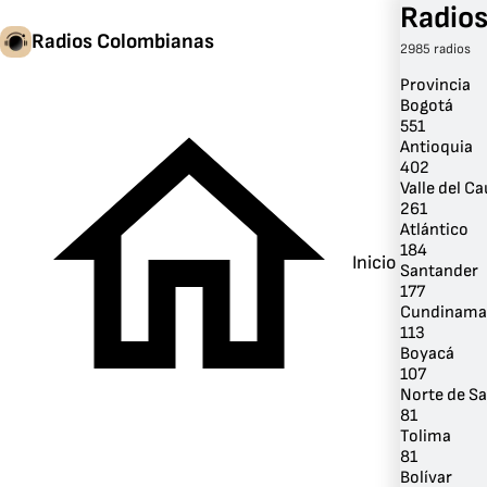
Radios
Radios Colombianas
2985 radios
Provincia
Bogotá
551
Antioquia
402
Valle del C
261
Atlántico
184
Inicio
Santander
177
Cundinama
113
Boyacá
107
Norte de S
81
Tolima
81
Bolívar