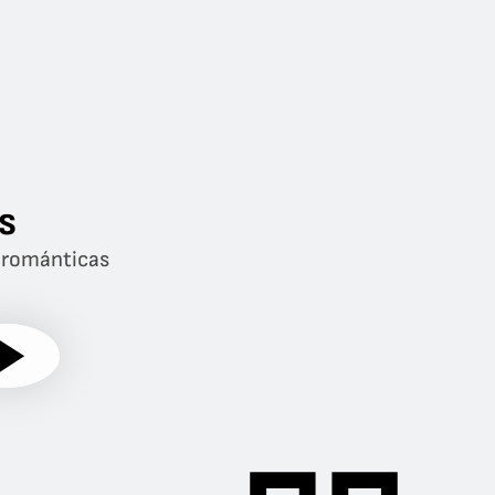
s
s románticas