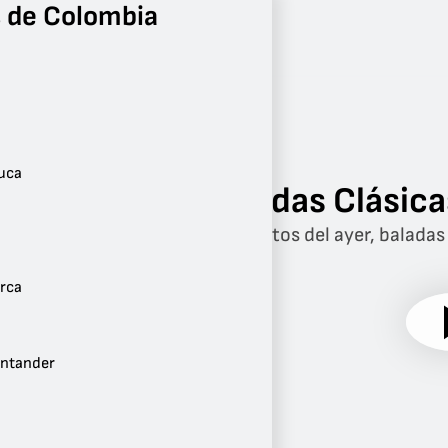
 de Colombia
Radio
Bogotá
Bogotá
auca
Baladas Clásica
Solo éxitos del ayer, balada
rca
antander