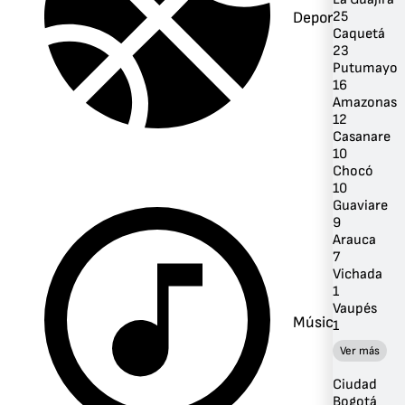
Deportes
25
Caquetá
23
Putumayo
16
Amazonas
12
Casanare
10
Chocó
10
Guaviare
9
Arauca
7
Vichada
1
Vaupés
Música
1
Ver más
Ciudad
Bogotá