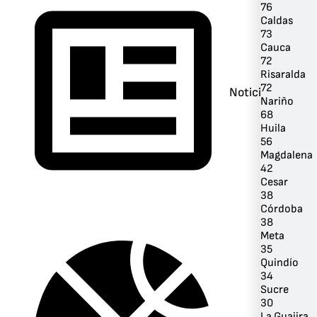
76
Caldas
73
Cauca
72
Risaralda
72
Noticias
Nariño
68
Huila
56
Magdalena
42
Cesar
38
Córdoba
38
Meta
35
Quindío
34
Sucre
30
La Guajira