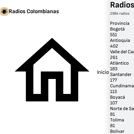
Radios
Radios Colombianas
2984 radios
Provincia
Bogotá
551
Antioquia
402
Valle del C
261
Atlántico
183
Inicio
Santander
177
Cundinama
113
Boyacá
107
Norte de S
81
Tolima
81
Bolívar