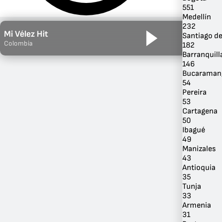
551
Medellín
232
Mi Vélez Hit
Santiago de
Colombia
182
Barranquill
146
Bucaraman
54
Pereira
53
Cartagena
50
Por Género
Ibagué
49
Manizales
43
Antioquia
35
Tunja
33
Armenia
31