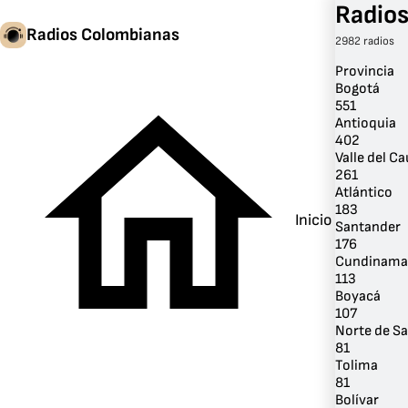
Radios
Radios Colombianas
2982 radios
Provincia
Bogotá
551
Antioquia
402
Valle del C
261
Atlántico
183
Inicio
Santander
176
Cundinama
113
Boyacá
107
Norte de S
81
Tolima
81
Bolívar