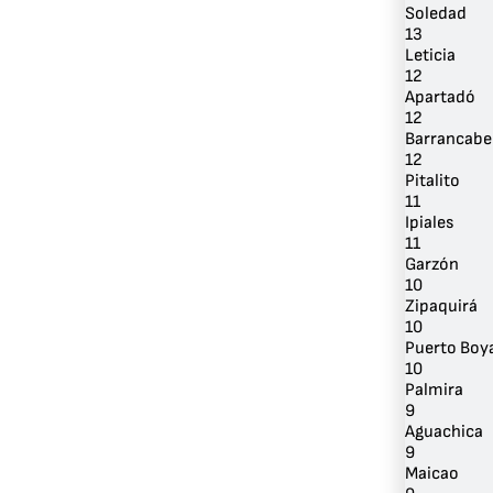
Soledad
13
Leticia
12
Apartadó
12
Barrancabe
12
Pitalito
11
Ipiales
11
Garzón
10
Zipaquirá
10
Puerto Boy
10
Palmira
9
Aguachica
9
Maicao