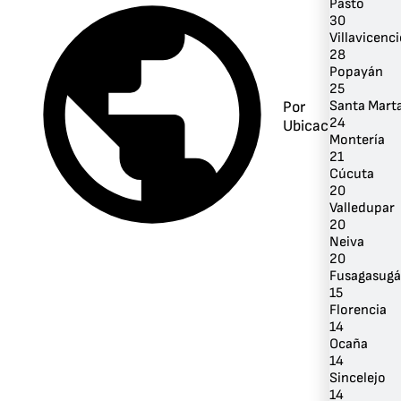
Pasto
30
Villavicenc
28
Popayán
25
Santa Mart
Por
24
Ubicación
Montería
21
Cúcuta
20
Valledupar
20
Neiva
20
Fusagasugá
15
Florencia
14
Ocaña
14
Sincelejo
14