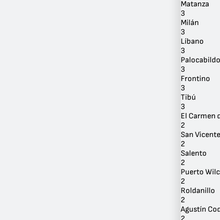
Matanza
3
Milán
3
Líbano
3
Palocabild
3
Frontino
3
Tibú
3
El Carmen d
2
San Vicente
2
Salento
2
Puerto Wil
2
Roldanillo
2
Agustín Cod
2