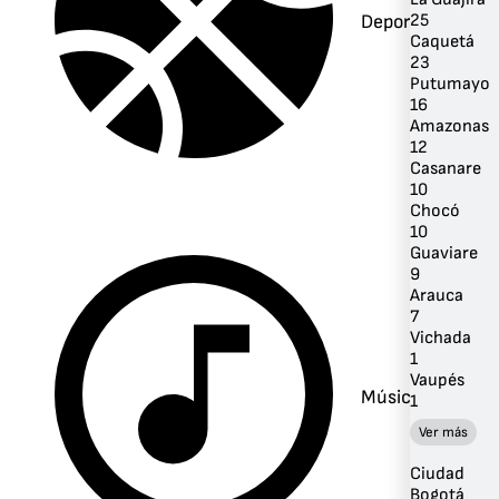
Deportes
25
Caquetá
23
Putumayo
16
Amazonas
12
Casanare
10
Chocó
10
Guaviare
9
Arauca
7
Vichada
1
Vaupés
Música
1
Ver más
Ciudad
Bogotá