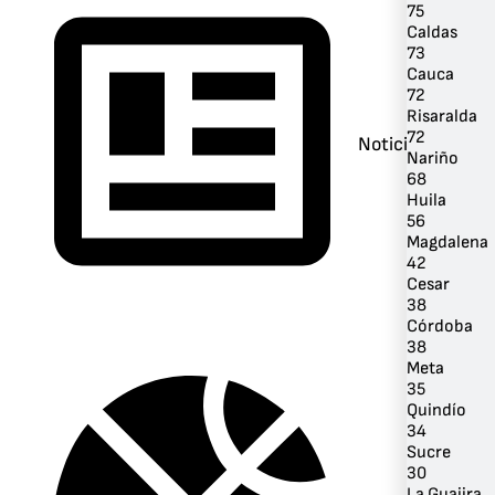
75
Caldas
73
Cauca
72
Risaralda
72
Noticias
Nariño
68
Huila
56
Magdalena
42
Cesar
38
Córdoba
38
Meta
35
Quindío
34
Sucre
30
La Guajira