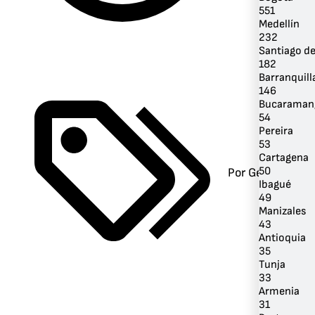
551
Medellín
232
Santiago de
182
Barranquill
146
Bucaraman
54
Pereira
53
Cartagena
50
Por Género
Ibagué
49
Manizales
43
Antioquia
35
Tunja
33
Armenia
31