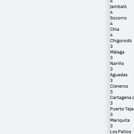
4
Jambaló
4
Socorro
4
Chía
4
Chigorodó
3
Málaga
3
Nariño
3
Aguadas
3
Cisneros
3
Cartagena d
3
Puerto Tej
3
Mariquita
3
Los Patios