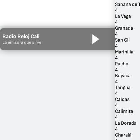
Sabana de 
4
La Vega
4
Granada
4
Radio Reloj Cali
San Gil
La emisora que sirve
4
Marinilla
4
Pacho
4
Boyacá
4
Tangua
4
Caldas
4
Calimita
4
La Dorada
4
Charalá