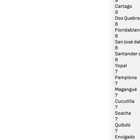
9
Cartago
9
Dos Quebra
8
Floridablan
8
San José de
8
Santander d
8
Yopal
7
Pamplona
7
Magangué
7
Cucutilla
7
Soacha
7
Quibdó
7
Envigado