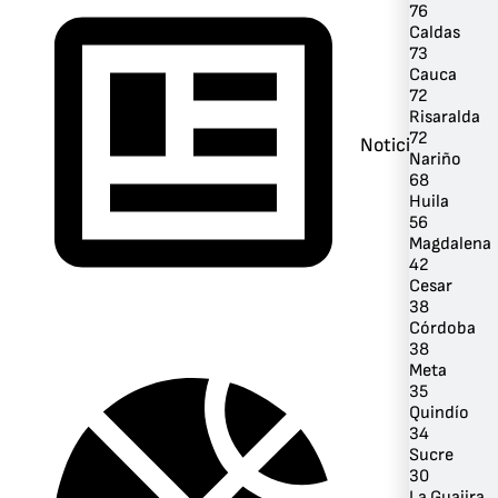
76
Caldas
73
Cauca
72
Risaralda
72
Noticias
Nariño
68
Huila
56
Magdalena
42
Cesar
38
Córdoba
38
Meta
35
Quindío
34
Sucre
30
La Guajira