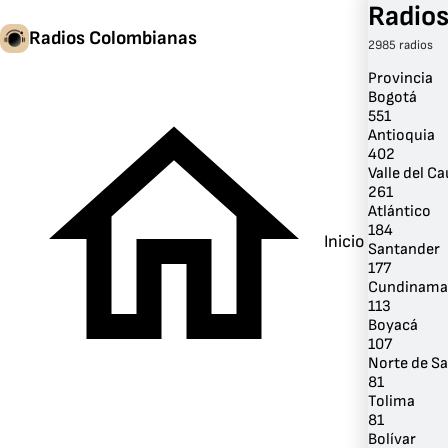
Radios
Radios Colombianas
2985 radios
Provincia
Bogotá
551
Antioquia
402
Valle del C
261
Atlántico
184
Inicio
Santander
177
Cundinama
113
Boyacá
107
Norte de S
81
Tolima
81
Bolívar