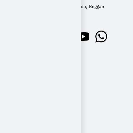
Géneros:
Electrónica
,
Latino
,
Reggae
Frecuencia:
AM 870