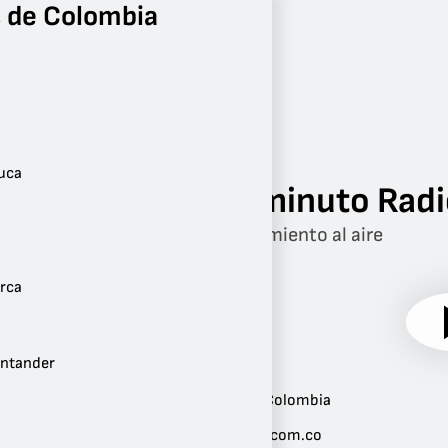
 de Colombia
Radio
Tolima
Ibagué
auca
Uniminuto Radi
Conocimiento al aire
rca
antander
Ubicación:
Ibagué
,
Tolima
,
Colombia
Sitio web:
uniminutoradio.com.co