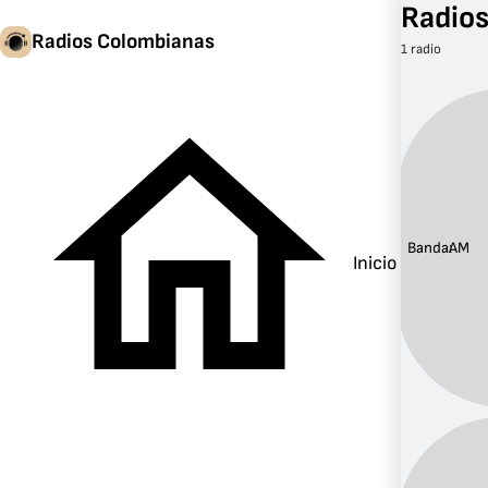
Radios
Radios Colombianas
1 radio
Banda:
AM
Inicio