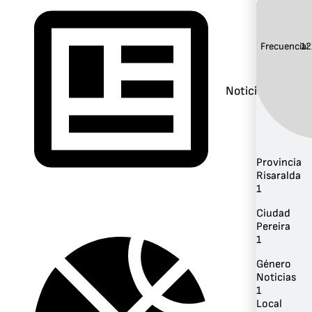
Frecuencia:
12
Noticias
Provincia
Risaralda
1
Ciudad
Pereira
1
Género
Noticias
1
Local