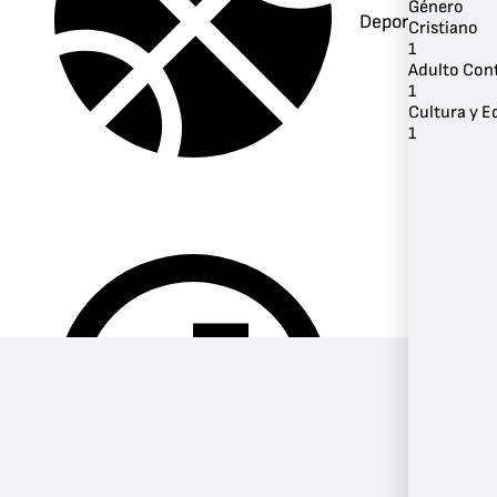
Género
Deportes
Cristiano
1
Adulto Co
1
Cultura y 
1
Música