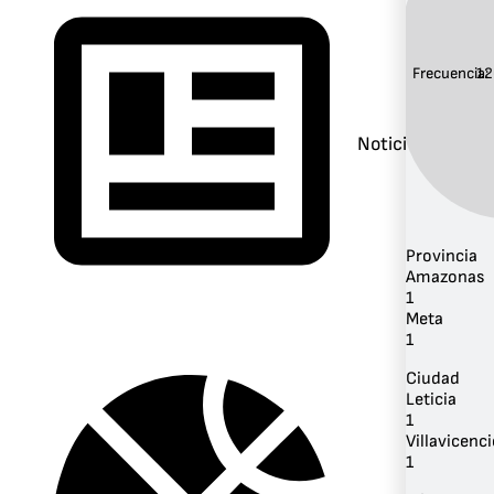
Frecuencia:
12
Noticias
Provincia
Amazonas
1
Meta
1
Ciudad
Leticia
1
Villavicenc
1