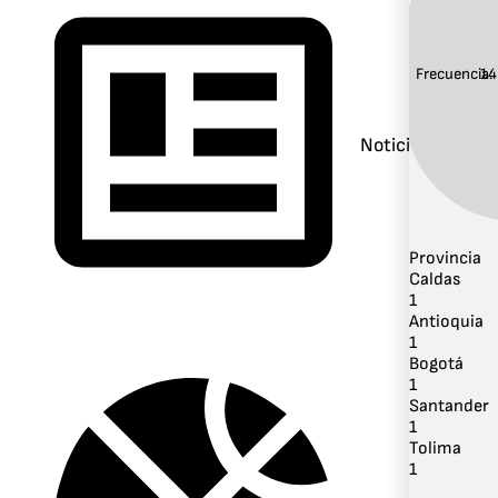
Frecuencia:
14
Noticias
Provincia
Caldas
1
Antioquia
1
Bogotá
1
Santander
1
Tolima
1