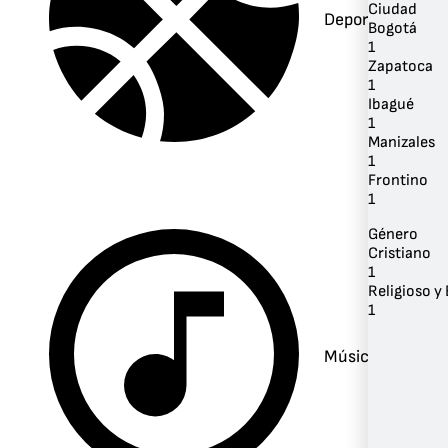
Ciudad
Deportes
Bogotá
1
Zapatoca
1
Ibagué
1
Manizales
1
Frontino
1
Género
Cristiano
1
Religioso y 
1
Música