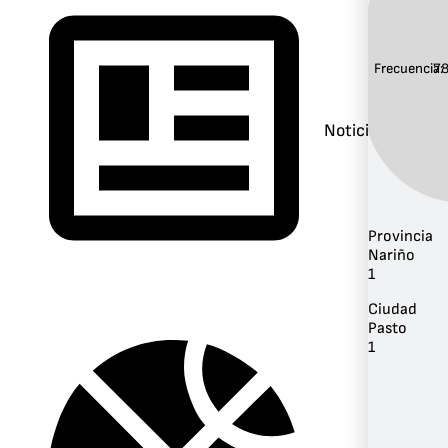
Frecuencia:
7
Noticias
Provincia
Nariño
1
Ciudad
Pasto
1