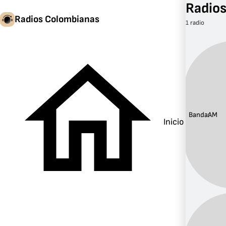
Radio
Radios Colombianas
1 radio
Banda:
AM
Inicio