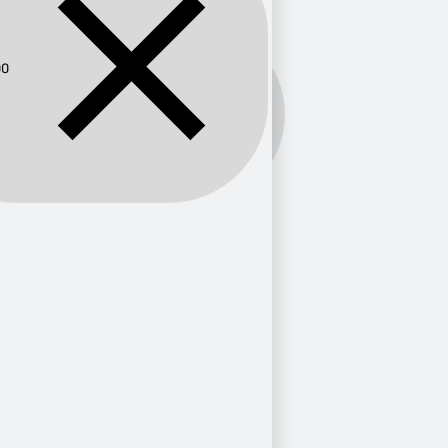
90
Frecuencia:
790
Provincia
Antioquia
1
Tolima
1
Ciudad
Ibagué
1
Medellín
1