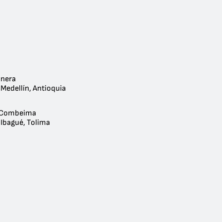
unera
 Medellín, Antioquia
l Combeima
 Ibagué, Tolima