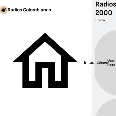
Radios
Radios Colombianas
2000
1 radio
Años
Inicio
Género:
2000