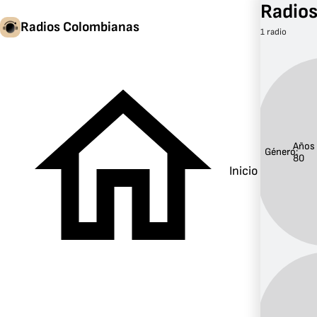
Radios
Radios Colombianas
1 radio
Años
Género:
80
Inicio