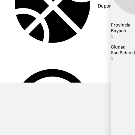
Deportes
Provincia
Boyacá
1
Ciudad
San Pablo 
1
Música