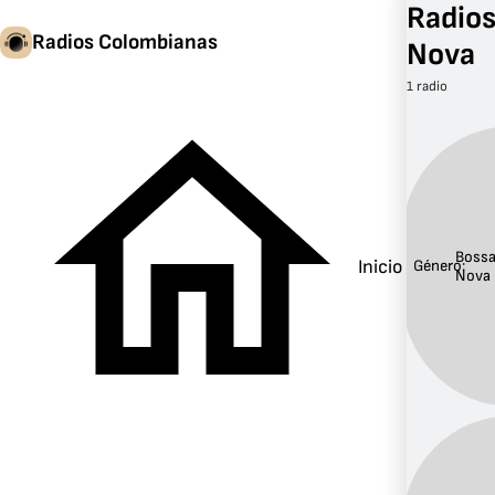
Radios
Radios Colombianas
Nova
1 radio
Boss
Inicio
Género:
Nova