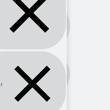
Banda:
FM
Frecuencia:
88.1
.1
Provincia
Cundinamarca