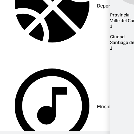
Deportes
Provincia
Valle del C
1
Ciudad
Santiago de
1
Música