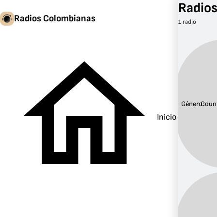
Radios
Radios Colombianas
1 radio
Género:
Coun
Inicio