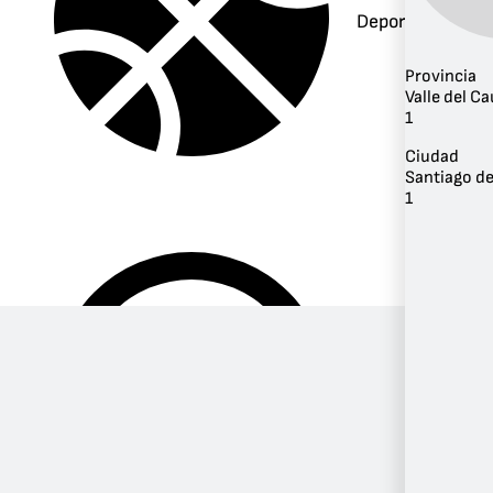
Deportes
Provincia
Valle del C
1
Ciudad
Santiago de
1
Música