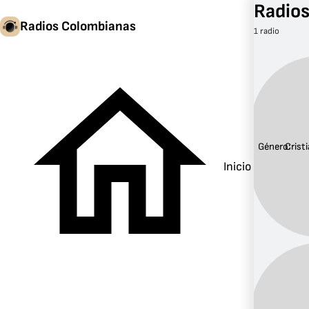
Radios
Radios Colombianas
1 radio
Género:
Crist
Inicio