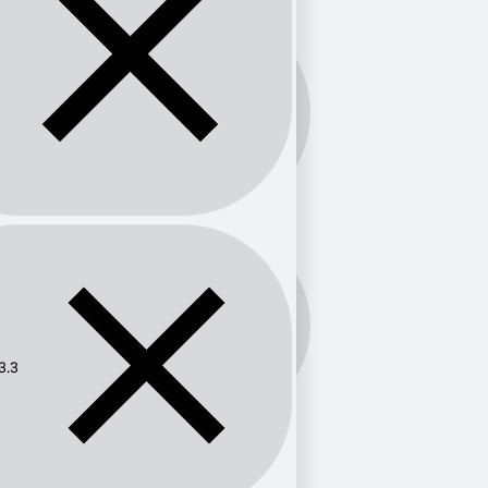
Banda:
FM
Frecuencia:
103.3
3.3
Provincia
Atlántico