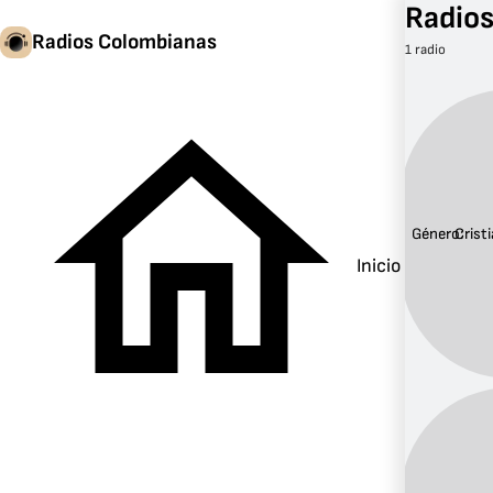
Radios
Radios Colombianas
1 radio
Género:
Crist
Inicio