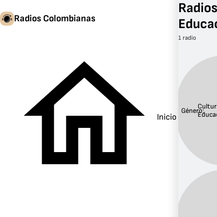
Radios
Radios Colombianas
Educa
1 radio
Cultur
Género:
Educa
Inicio