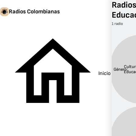
Radios
Radios Colombianas
Educa
1 radio
Cultur
Género:
Educa
Inicio