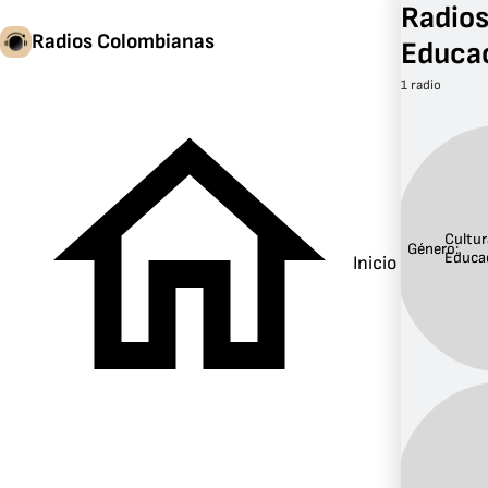
Radios
Radios Colombianas
Educa
1 radio
Cultur
Género:
Educa
Inicio