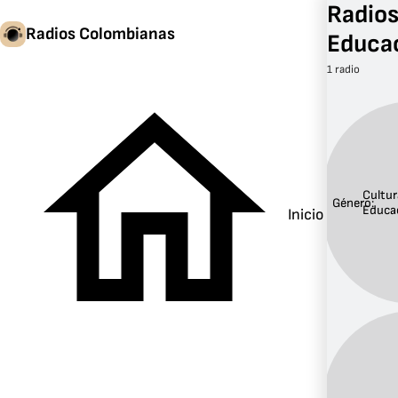
Radios
Radios Colombianas
Educa
1 radio
Cultur
Género:
Educa
Inicio