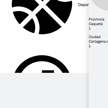
Deportes
Provincia
Caquetá
1
Ciudad
Cartagena d
1
Música