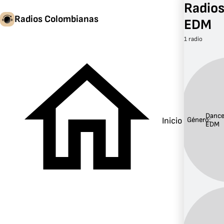
Radios
Radios Colombianas
EDM
1 radio
Dance
Inicio
Género:
EDM