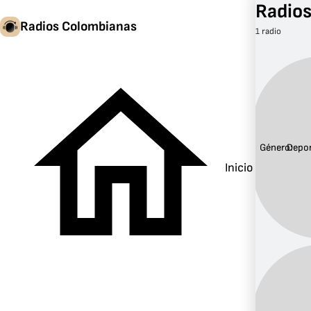
Radios
Radios Colombianas
1 radio
Género:
Depo
Inicio