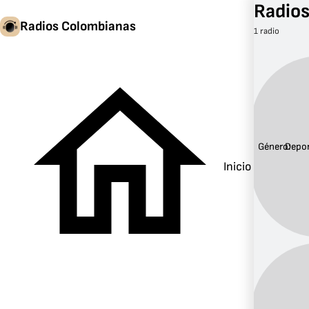
Radio
Radios Colombianas
1 radio
Género:
Depo
Inicio