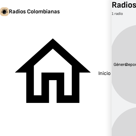
Radios
Radios Colombianas
1 radio
Género:
Depo
Inicio