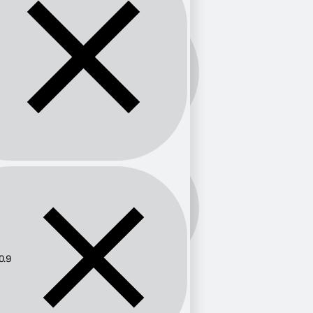
Banda:
FM
Frecuencia:
100.9
0.9
Provincia
Bogotá