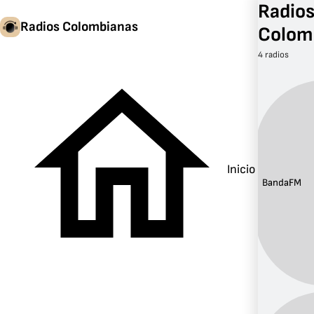
Radios
Radios Colombianas
Colom
4 radios
Inicio
Banda:
FM