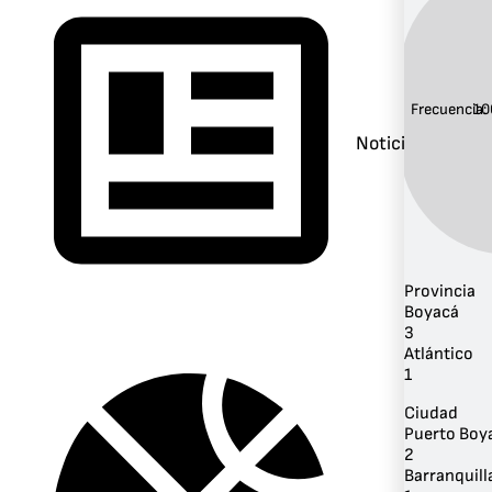
Frecuencia:
10
Noticias
Provincia
Boyacá
3
Atlántico
1
Ciudad
Puerto Boy
2
Barranquill