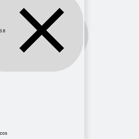
3.8
Frecuencia:
103.8
Provincia
Sucre
1
Ciudad
Sucre
1
Género
Éxitos Clásicos
1
icos
Local