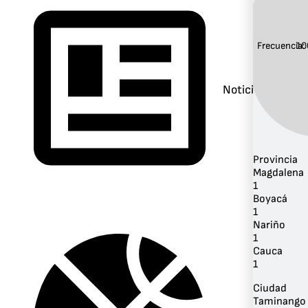
Frecuencia:
10
Noticias
Provincia
Magdalena
1
Boyacá
1
Nariño
1
Cauca
1
Ciudad
Taminango