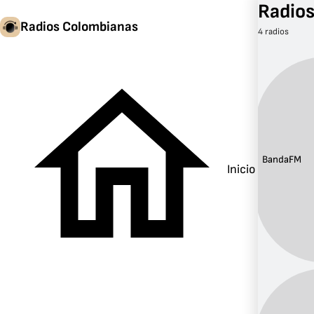
Radios
Radios Colombianas
4 radios
Banda:
FM
Inicio