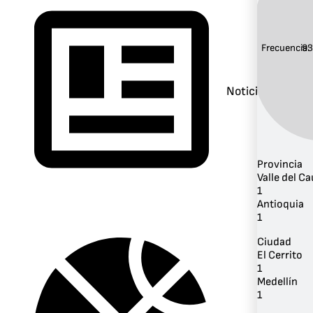
Frecuencia:
93
Noticias
Provincia
Valle del C
1
Antioquia
1
Ciudad
El Cerrito
1
Medellín
1