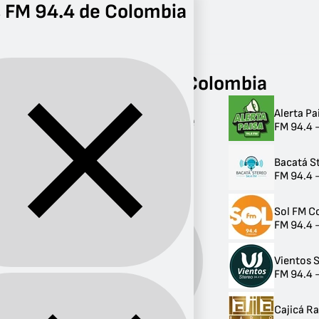
 FM 94.4 de Colombia
Radio
FM 94.4
Radios FM 94.4 de Colombia
Alerta Pa
Radios FM 94.4 de
FM 94.4 -
Colombia
Bacatá S
5 radios
FM 94.4 
Sol FM C
FM 94.4 
Vientos 
Banda:
FM
FM 94.4 
Cajicá Ra