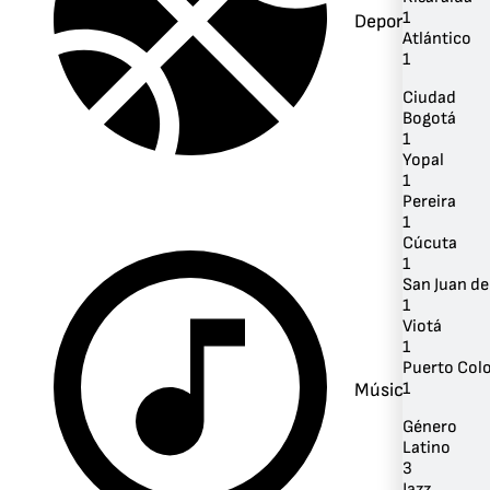
1
Deportes
Atlántico
1
Ciudad
Bogotá
1
Yopal
1
Pereira
1
Cúcuta
1
San Juan de
1
Viotá
1
Puerto Col
Música
1
Género
Latino
3
Jazz