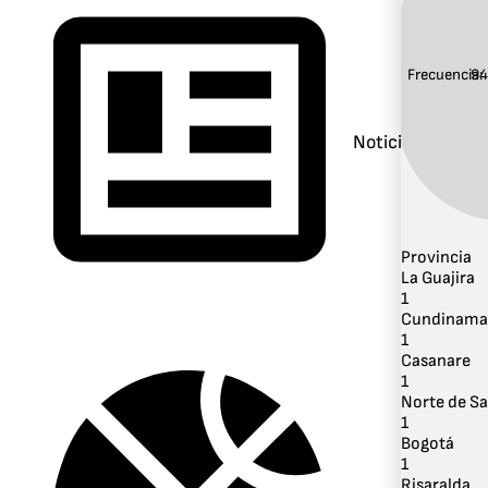
Frecuencia:
94
Noticias
Provincia
La Guajira
1
Cundinama
1
Casanare
1
Norte de S
1
Bogotá
1
Risaralda