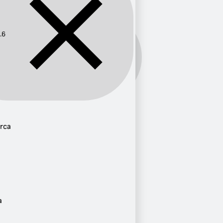
.6
Frecuencia:
95.6
Provincia
rca
Cundinamarca
2
Atlántico
1
Ciudad
Anolaima
2
a
Barranquilla
1