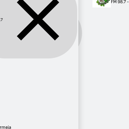
FM 98.7 -
.7
Frecuencia:
98.7
Provincia
Santander
3
Caldas
1
Tolima
1
Ciudad
Alvarado
1
rmeja
Barrancabermeja