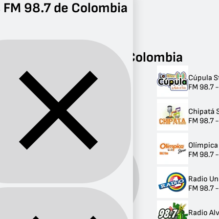
 FM 98.7 de Colombia
Radio
FM 98.7
Radios FM 98.7 de Colombia
Cúpula S
Radios FM 98.7 de
FM 98.7 
Colombia
Chipatá 
5 radios
FM 98.7 
Olímpica
FM 98.7 -
Radio Un
Banda:
FM
FM 98.7 
Radio Al