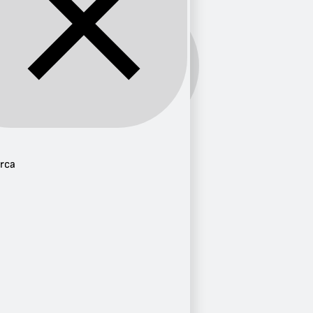
Banda:
AM
Provincia
rca
Cundinamarca
1
Ciudad
Zipaquirá
1
Frecuencia
AM 1280
1