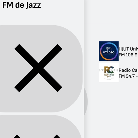
 FM de Jazz
Radio
Jazz
FM
Radios FM de Jazz
HJUT Uni
Radios FM de Jazz
FM 106.9
2 radios
Radio Ca
FM 94.7 
Género:
Jazz