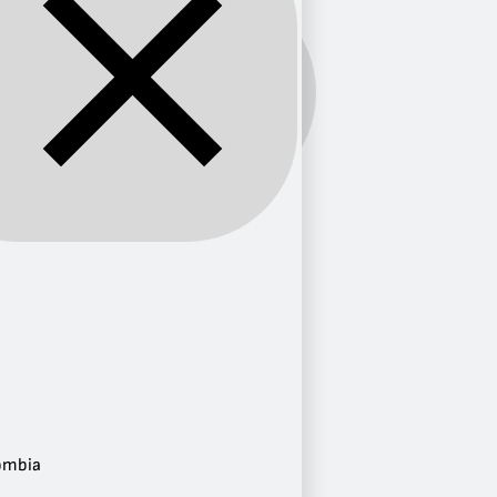
Banda:
FM
Provincia
Bogotá
1
Atlántico
1
Ciudad
Bogotá
1
Puerto Colombia
1
ombia
Frecuencia