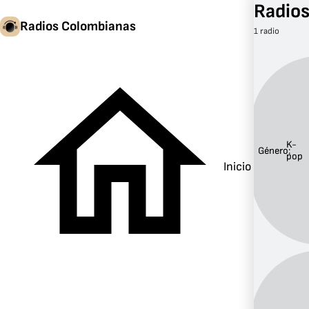
Radios
Radios Colombianas
1 radio
K-
Género:
pop
Inicio