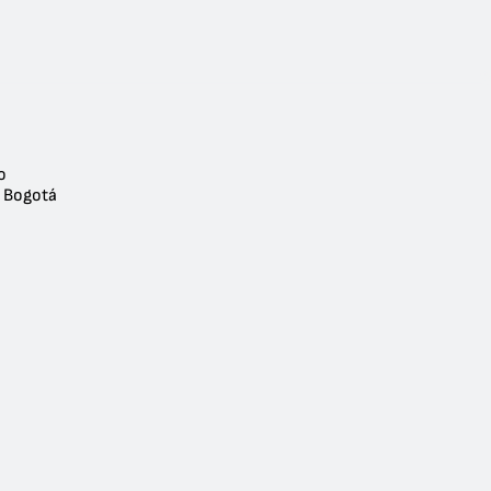
o
- Bogotá