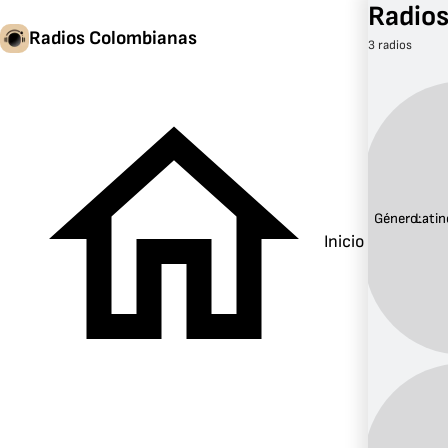
Radios
Radios Colombianas
3 radios
Género:
Latin
Inicio