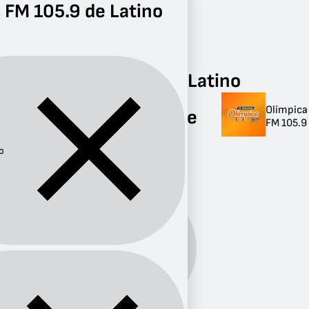
 FM 105.9 de Latino
Radio
Latino
FM 105.9
Radios FM 105.9 de Latino
Olímpica
Radios FM 105.9 de
FM 105.9
Latino
o
1 radio
Género:
Latino