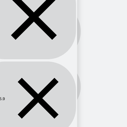
Banda:
FM
Frecuencia:
105.9
5.9
Provincia
Bogotá