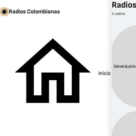
Radios
Radios Colombianas
4 radios
Género:
Latin
Inicio