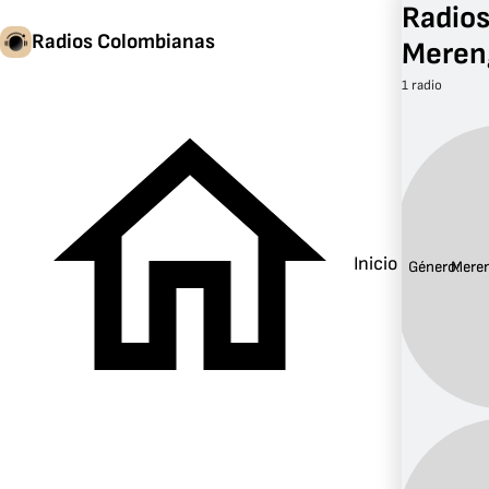
Radio
Radios Colombianas
Meren
1 radio
Inicio
Género:
Mere