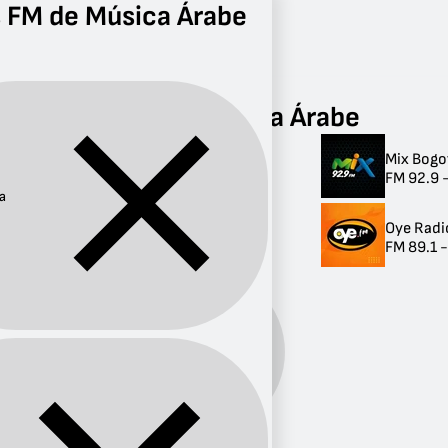
 FM de Música Árabe
Radio
Música Árabe
FM
Radios FM de Música Árabe
Mix Bogo
Radios FM de
FM 92.9 
Música Árabe
a
Oye Radi
2 radios
FM 89.1 
Música
Género:
Árabe