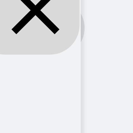
Banda:
FM
Provincia
Bogotá
2
Ciudad
Bogotá
2
Frecuencia
FM 89.1
1
FM 92.9
1