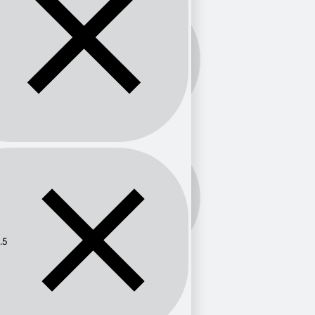
Banda:
FM
Frecuencia:
91.5
.5
Provincia
Tolima
1