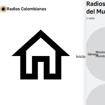
Radios
Radios Colombianas
del M
1 radio
Música
Género:
Inicio
Mund