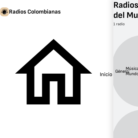
Radios
Radios Colombianas
del M
1 radio
Música
Género:
Inicio
Mund