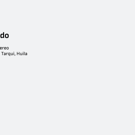
ndo
tereo
 Tarqui, Huila