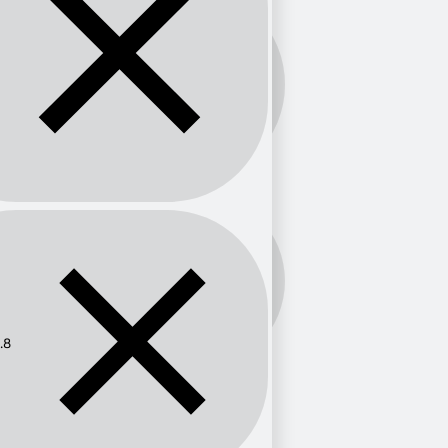
Banda:
FM
Frecuencia:
95.8
.8
Provincia
Huila
1