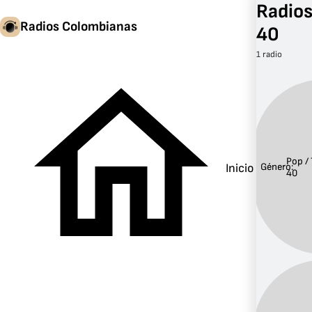
Radios
Radios Colombianas
40
1 radio
Pop /
Inicio
Género:
40