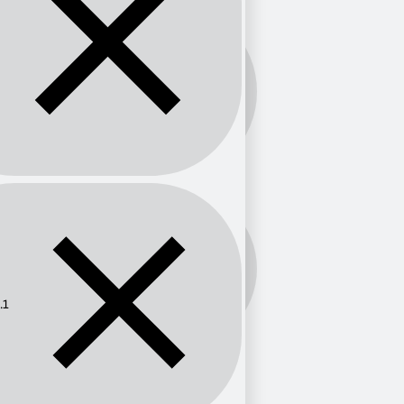
Banda:
FM
Frecuencia:
88.1
.1
Provincia
Antioquia