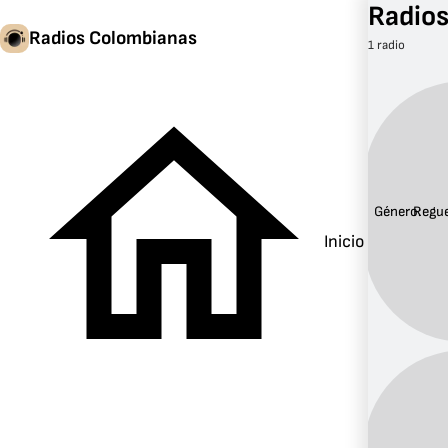
Radios
Radios Colombianas
1 radio
Género:
Regu
Inicio