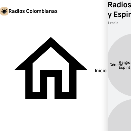
Radios
Radios Colombianas
y Espi
1 radio
Religio
Género:
Espirit
Inicio