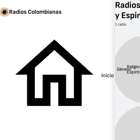
Radios
Radios Colombianas
y Espi
1 radio
Religio
Género:
Espirit
Inicio